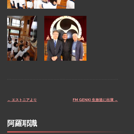
←
エストニアより
FM GENKI 生放送に出演
→
Post
阿羅耶識
navigation