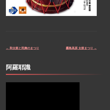
←
和太鼓と民舞のまつり
霧島高原 太鼓まつり
→
Post
阿羅耶識
navigation