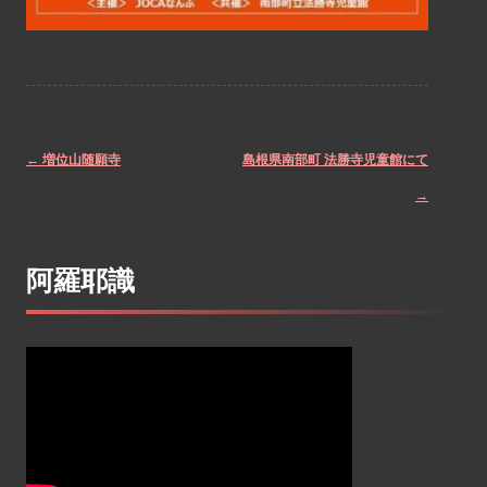
←
増位山随願寺
島根県南部町 法勝寺児童館にて
Post
→
navigation
阿羅耶識