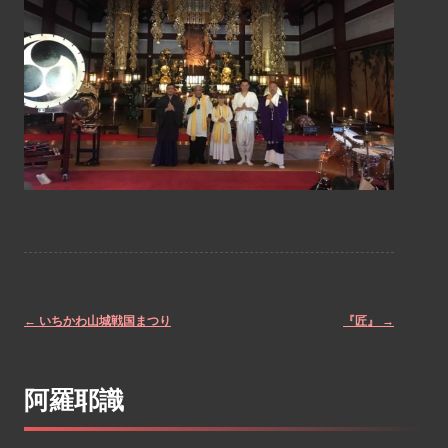
←
いちかわ山城戦国まつり
『匠』
→
Post
阿羅耶識
navigation