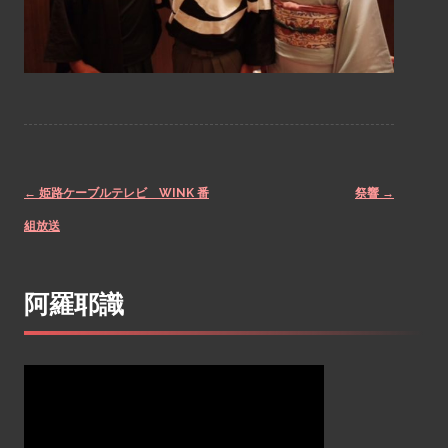
←
姫路ケーブルテレビ WINK 番
祭響
→
Post
組放送
navigation
阿羅耶識