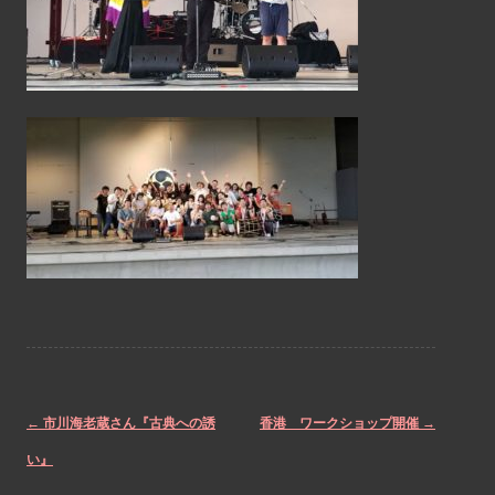
←
市川海老蔵さん『古典への誘
香港 ワークショップ開催
→
Post
い』