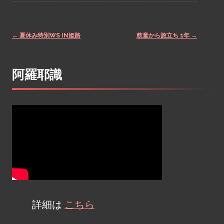
←
夏休み特別WS IN姫路
鼓童から旅立ち 1年
→
Post
阿羅耶識
navigation
詳細は
こちら