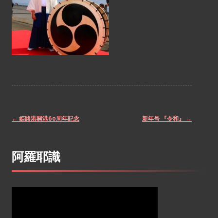
←
姫路港開港60周年記念
新年号 『令和』
→
Post
阿羅耶識
navigation