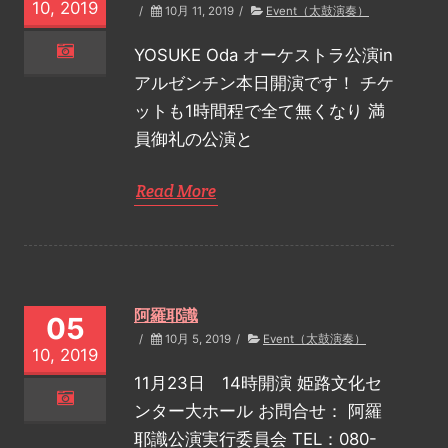
10, 2019
/
10月 11, 2019
/
Event（太鼓演奏）
YOSUKE Oda オーケストラ公演in
アルゼンチン本日開演です！ チケ
ットも1時間程で全て無くなり 満
員御礼の公演と
Read More
阿羅耶識
05
/
10月 5, 2019
/
Event（太鼓演奏）
10, 2019
11月23日 14時開演 姫路文化セ
ンター大ホール お問合せ： 阿羅
耶識公演実行委員会 TEL：080-