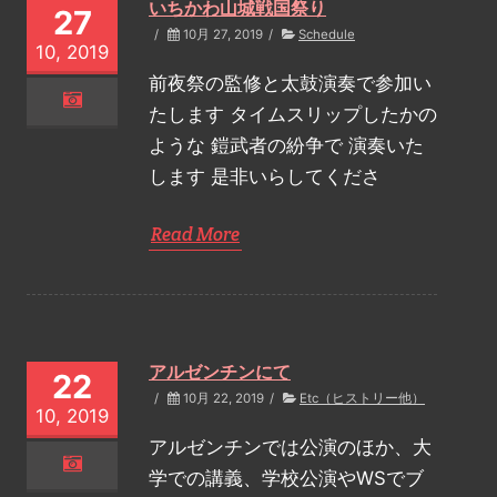
いちかわ山城戦国祭り
27
/
10月 27, 2019
/
Schedule
10, 2019
前夜祭の監修と太鼓演奏で参加い
たします タイムスリップしたかの
ような 鎧武者の紛争で 演奏いた
します 是非いらしてくださ
Read More
アルゼンチンにて
22
/
10月 22, 2019
/
Etc（ヒストリー他）
10, 2019
アルゼンチンでは公演のほか、大
学での講義、学校公演やWSでブ