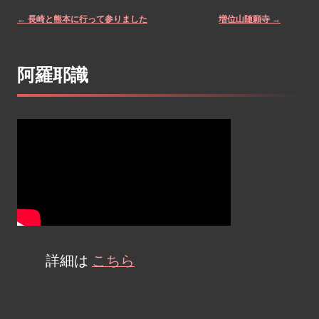
←
長崎と熊本に行って参りました
増位山随願寺
→
Post
阿羅耶識
navigation
詳細は
こちら