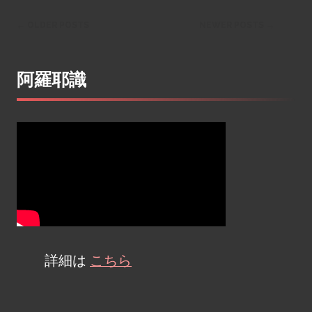
←
OLDER POSTS
NEWER POSTS
→
Post
阿羅耶識
navigation
詳細は
こちら